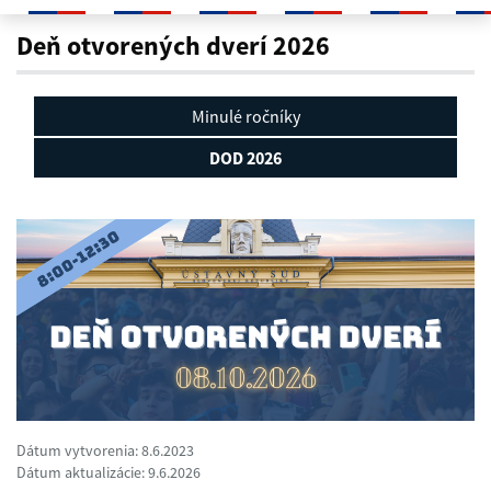
DOD 2026
Deň otvorených dverí 2026
Minulé ročníky
DOD 2026
Dátum vytvorenia: 8.6.2023
Dátum aktualizácie: 9.6.2026