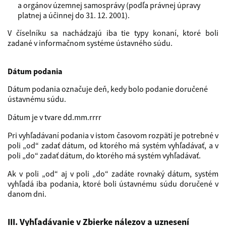
a orgánov územnej samosprávy (podľa právnej úpravy
platnej a účinnej do 31. 12. 2001).
V číselníku sa nachádzajú iba tie typy konaní, ktoré boli
zadané v informačnom systéme ústavného súdu.
Dátum podania
Dátum podania označuje deň, kedy bolo podanie doručené
ústavnému súdu.
Dátum je v tvare dd.mm.rrrr
Pri vyhľadávaní podania v istom časovom rozpätí je potrebné v
poli „od“ zadať dátum, od ktorého má systém vyhľadávať, a v
poli „do“ zadať dátum, do ktorého má systém vyhľadávať.
Ak v poli „od“ aj v poli „do“ zadáte rovnaký dátum, systém
vyhľadá iba podania, ktoré boli ústavnému súdu doručené v
danom dni.
III. Vyhľadávanie v Zbierke nálezov a uznesení