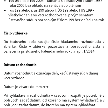
199 05 alebo 199 2005 – konania s poradovým číslom 199 z
roku 2005 bez ohľadu na senát alebo plénum
i us 199 alebo i. ús 199 alebo I. ÚS 199 alebo I US 199 –
všetky konania vo veci rozhodovanej prvým senátom
ústavného súdu s poradovým číslom 199 bez ohľadu na rok
Číslo v zbierke
Do textového poľa zadajte číslo hľadaného rozhodnutia v
zbierke. Číslo v zbierke pozostáva z poradového čísla a
označenia príslušného kalendárneho roku, napr. 1/2014.
Dátum rozhodnutia
Dátum rozhodnutia označuje deň, keď ústavný súd v danej
veci rozhodol.
Dátum je v tvare dd.mm.rrrr
Pri vyhľadávaní rozhodnutia v časovom rozpätí je potrebné v
poli „od“ zadať dátum, od ktorého má systém vyhľadávať, a v
poli „do“ zadať dátum, do ktorého má systém vyhľadávať.