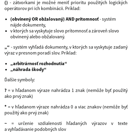
()
- zátvorkami je možné meniť prioritu použitých logických
operátorov pri ich kombinácii. Príklad:
(obvinený OR obžalovaný) AND prítomnosť
- systém
nájde dokumenty,
v ktorých sa vyskytuje slovo prítomnosť a zároveň slovo
obvinený alebo obžalovaný.
„“
- systém vyhľadá dokumenty, v ktorých sa vyskytuje zadaný
výraz v presnom poradí slov. Príklad:
„arbitrárnosť rozhodnutia“
„náhrada škody“
Ďalšie symboly:
?
= v hľadanom výraze nahrádza 1 znak (nemôže byť použitý
ako prvý znak)
*
= v hľadanom výraze nahrádza 0 a viac znakov (nemôže byť
použitý ako prvý znak)
~
= určenie vzdialenosti hľadaných výrazov v texte
a vyhľadávanie podobných slov