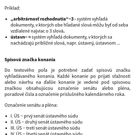
Príklad:
„arbitrárnosť rozhodnutia“
~3 -
systém vyhľadá
dokumenty, v ktorých obe hľadané slová môžu byť od seba
vzdialené najviac o 3 slová
.
ústavn
~ =
systém vyhľadá dokumenty, v ktorých sa
nachádzajú približné slová, napr. ústavný, ústavnom ...
Spisová značka konania
Do textového poľa je potrebné zadať spisovú značku
vyhľadávaného konania. Každé konanie po prijatí sťažnosti
alebo návrhu na ďalšie konanie je vedené pod spisovou
značkou obsahujúcou označenie senátu alebo pléna,
poradové čísla a označenie príslušného kalendárneho roka.
Označenie senátu a pléna:
I. ÚS − prvý senát ústavného súdu
II. ÚS − druhý senát ústavného súdu
III. ÚS − tretí senát ústavného súdu
IV. ÚS − štvrtý senát ústavného súdu