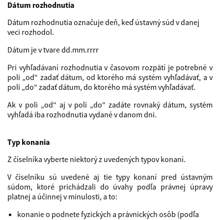
Dátum rozhodnutia
Dátum rozhodnutia označuje deň, keď ústavný súd v danej
veci rozhodol.
Dátum je v tvare dd.mm.rrrr
Pri vyhľadávaní rozhodnutia v časovom rozpätí je potrebné v
poli „od“ zadať dátum, od ktorého má systém vyhľadávať, a v
poli „do“ zadať dátum, do ktorého má systém vyhľadávať.
Ak v poli „od“ aj v poli „do“ zadáte rovnaký dátum, systém
vyhľadá iba rozhodnutia vydané v danom dni.
Typ konania
Z číselníka vyberte niektorý z uvedených typov konaní.
V číselníku sú uvedené aj tie typy konaní pred ústavným
súdom, ktoré prichádzali do úvahy podľa právnej úpravy
platnej a účinnej v minulosti, a to:
konanie o podnete fyzických a právnických osôb (podľa