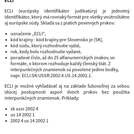
ECLI
ECLI (európsky identifikátor judikatúry) je jednotný
identifikátor, ktorý má rovnaký formát pre všetky vnútroštátne
aj európske súdy. Skladá sa z piatich povinných prvkov:
označenie „ECLI“,
kód krajiny - kód krajiny pre Slovensko je [SK],
kód súdu, ktorý rozhodnutie vydal,
rok, kedy bolo rozhodnutie vydané,
poradové číslo, až do 25 alfanumerických znakov, vo
formáte, o ktorom rozhoduje každý členský štát. Z
interpunkčných znamienok sú povolené jedine bodky,
napr. ECLI:SK:USSR:2002:4.US.14.2002.1.
ECLI je možné vyhľadávať aj na základe ľubovoľnej za sebou
idúcej postupnosti aspoň dvoch prvkov bez použitia
interpunkčných znamienok. Príklady:
sk ussr 2002 4
us 14 2002 1
2002 4 us 14 2002 1