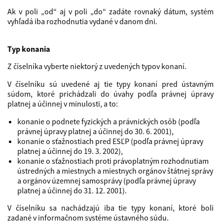
Ak v poli „od“ aj v poli „do“ zadáte rovnaký dátum, systém
vyhľadá iba rozhodnutia vydané v danom dni.
Typ konania
Z číselníka vyberte niektorý z uvedených typov konaní.
V číselníku sú uvedené aj tie typy konaní pred ústavným
súdom, ktoré prichádzali do úvahy podľa právnej úpravy
platnej a účinnej v minulosti, a to:
konanie o podnete fyzických a právnických osôb (podľa
právnej úpravy platnej a účinnej do 30. 6. 2001),
konanie o sťažnostiach pred ESĽP (podľa právnej úpravy
platnej a účinnej do 19. 3. 2002),
konanie o sťažnostiach proti právoplatným rozhodnutiam
ústredných a miestnych a miestnych orgánov štátnej správy
a orgánov územnej samosprávy (podľa právnej úpravy
platnej a účinnej do 31. 12. 2001).
V číselníku sa nachádzajú iba tie typy konaní, ktoré boli
zadané v informačnom systéme ústavného súdu.