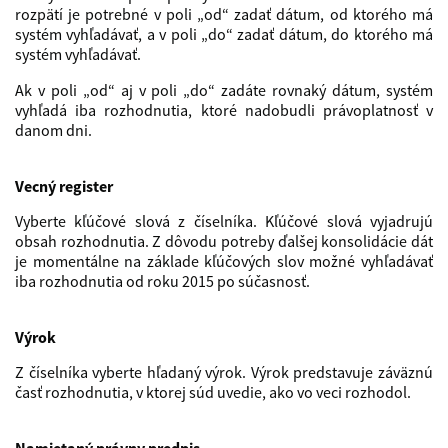
rozpätí je potrebné v poli „od“ zadať dátum, od ktorého má
systém vyhľadávať, a v poli „do“ zadať dátum, do ktorého má
systém vyhľadávať.
Ak v poli „od“ aj v poli „do“ zadáte rovnaký dátum, systém
vyhľadá iba rozhodnutia, ktoré nadobudli právoplatnosť v
danom dni.
Vecný register
Vyberte kľúčové slová z číselníka. Kľúčové slová vyjadrujú
obsah rozhodnutia. Z dôvodu potreby ďalšej konsolidácie dát
je momentálne na základe kľúčových slov možné vyhľadávať
iba rozhodnutia od roku 2015 po súčasnosť.
Výrok
Z číselníka vyberte hľadaný výrok. Výrok predstavuje záväznú
časť rozhodnutia, v ktorej súd uvedie, ako vo veci rozhodol.