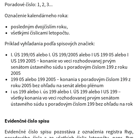
Poradové číslo: 1, 2, 3...
Označenie kalendárneho roka:
posledným dvojčíslím roku,
všetkými číslicami letopočtu.
Príklad vyhľadania podľa spisových značiek:
I. ÚS 199/05 alebo I. ÚS 199/2005 alebo I US 199 05 alebo I
US 199 2005 − konanie vo veci rozhodovanej prvým
senátom ústavného súdu s poradovým číslom 199 z roku
2005
199 05 alebo 199 2005 – konania s poradovým číslom 199 z
roku 2005 bez ohľadu na senát alebo plénum
i us 199 alebo i. ús 199 alebo I. ÚS 199 alebo I US 199 –
všetky konania vo veci rozhodovanej prvým senátom
ústavného súdu s poradovým číslom 199 bez ohľadu na rok
Evidenčné číslo spisu
Evidenčné číslo spisu pozostáva z označenia registra Rvp,
poradového čísla a zo všetkých číslic letopočtu, napr. Rvp