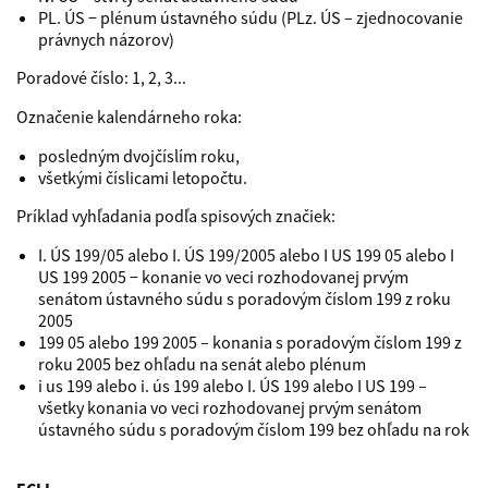
PL. ÚS − plénum ústavného súdu (PLz. ÚS – zjednocovanie
právnych názorov)
Poradové číslo: 1, 2, 3...
Označenie kalendárneho roka:
posledným dvojčíslím roku,
všetkými číslicami letopočtu.
Príklad vyhľadania podľa spisových značiek:
I. ÚS 199/05 alebo I. ÚS 199/2005 alebo I US 199 05 alebo I
US 199 2005 − konanie vo veci rozhodovanej prvým
senátom ústavného súdu s poradovým číslom 199 z roku
2005
199 05 alebo 199 2005 – konania s poradovým číslom 199 z
roku 2005 bez ohľadu na senát alebo plénum
i us 199 alebo i. ús 199 alebo I. ÚS 199 alebo I US 199 –
všetky konania vo veci rozhodovanej prvým senátom
ústavného súdu s poradovým číslom 199 bez ohľadu na rok