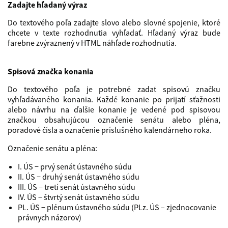
Zadajte hľadaný výraz
Do textového poľa zadajte slovo alebo slovné spojenie, ktoré
chcete v texte rozhodnutia vyhľadať. Hľadaný výraz bude
farebne zvýraznený v HTML náhľade rozhodnutia.
Spisová značka konania
Do textového poľa je potrebné zadať spisovú značku
vyhľadávaného konania. Každé konanie po prijatí sťažnosti
alebo návrhu na ďalšie konanie je vedené pod spisovou
značkou obsahujúcou označenie senátu alebo pléna,
poradové čísla a označenie príslušného kalendárneho roka.
Označenie senátu a pléna:
I. ÚS − prvý senát ústavného súdu
II. ÚS − druhý senát ústavného súdu
III. ÚS − tretí senát ústavného súdu
IV. ÚS − štvrtý senát ústavného súdu
PL. ÚS − plénum ústavného súdu (PLz. ÚS – zjednocovanie
právnych názorov)