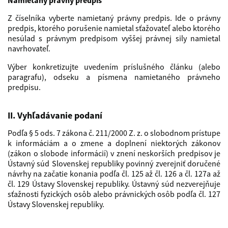
Namietaný právny predpis
Z číselníka vyberte namietaný právny predpis. Ide o právny
predpis, ktorého porušenie namietal sťažovateľ alebo ktorého
nesúlad s právnym predpisom vyššej právnej sily namietal
navrhovateľ.
Výber konkretizujte uvedením príslušného článku (alebo
paragrafu), odseku a písmena namietaného právneho
predpisu.
II. Vyhľadávanie podaní
Podľa § 5 ods. 7 zákona č. 211/2000 Z. z. o slobodnom prístupe
k informáciám a o zmene a doplnení niektorých zákonov
(zákon o slobode informácií) v znení neskorších predpisov je
Ústavný súd Slovenskej republiky povinný zverejniť doručené
návrhy na začatie konania podľa čl. 125 až čl. 126 a čl. 127a až
čl. 129 Ústavy Slovenskej republiky. Ústavný súd nezverejňuje
sťažnosti fyzických osôb alebo právnických osôb podľa čl. 127
Ústavy Slovenskej republiky.