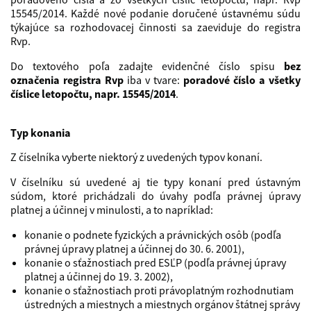
15545/2014. Každé nové podanie doručené ústavnému súdu
týkajúce sa rozhodovacej činnosti sa zaeviduje do registra
Rvp.
Do textového poľa zadajte evidenčné číslo spisu
bez
označenia registra Rvp
iba v tvare:
poradové číslo a všetky
číslice letopočtu, napr. 15545/2014
.
Typ konania
Z číselníka vyberte niektorý z uvedených typov konaní.
V číselníku sú uvedené aj tie typy konaní pred ústavným
súdom, ktoré prichádzali do úvahy podľa právnej úpravy
platnej a účinnej v minulosti, a to napríklad:
konanie o podnete fyzických a právnických osôb (podľa
právnej úpravy platnej a účinnej do 30. 6. 2001),
konanie o sťažnostiach pred ESĽP (podľa právnej úpravy
platnej a účinnej do 19. 3. 2002),
konanie o sťažnostiach proti právoplatným rozhodnutiam
ústredných a miestnych a miestnych orgánov štátnej správy