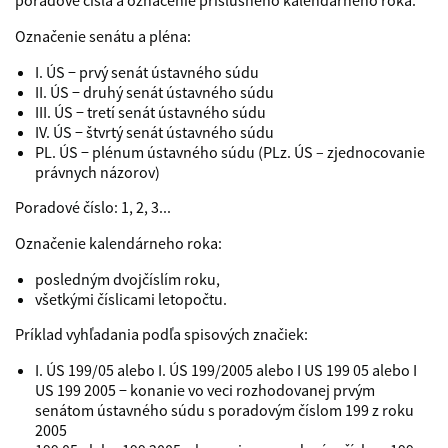
poradové čísla a označenie príslušného kalendárneho roka.
Označenie senátu a pléna:
I. ÚS − prvý senát ústavného súdu
II. ÚS − druhý senát ústavného súdu
III. ÚS − tretí senát ústavného súdu
IV. ÚS − štvrtý senát ústavného súdu
PL. ÚS − plénum ústavného súdu (PLz. ÚS – zjednocovanie
právnych názorov)
Poradové číslo: 1, 2, 3...
Označenie kalendárneho roka:
posledným dvojčíslím roku,
všetkými číslicami letopočtu.
Príklad vyhľadania podľa spisových značiek:
I. ÚS 199/05 alebo I. ÚS 199/2005 alebo I US 199 05 alebo I
US 199 2005 − konanie vo veci rozhodovanej prvým
senátom ústavného súdu s poradovým číslom 199 z roku
2005