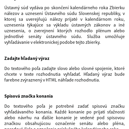
Ústavný súd vydáva po skončení kalendárneho roka Zbierku
nálezov a uznesení Ústavného súdu Slovenskej republiky, v
ktorej sa uverejňujú nálezy prijaté v kalendárnom roku,
uznesenia týkajúce sa výkladu ústavných zákonov a iné
uznesenia, o zverejnení ktorých rozhodlo plénum alebo
jednotlivé senáty ústavného súdu. Služba umožňuje
vyhľadávanie v elektronickej podobe tejto zbierky.
Zadajte hľadaný výraz
Do textového poľa zadajte slovo alebo slovné spojenie, ktoré
chcete v texte rozhodnutia vyhľadať. Hľadaný výraz bude
farebne zvýraznený v HTML náhľade rozhodnutia.
Spisová značka konania
Do textového poľa je potrebné zadať spisovú značku
vyhľadávaného konania. Každé konanie po prijatí sťažnosti
alebo návrhu na ďalšie konanie je vedené pod spisovou
značkou obsahujúcou označenie senátu alebo pléna,