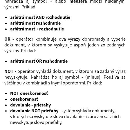
nahrádza aj symbol
+
alebo
medzera
medzi hľadanými
výrazmi. Príklad:
arbitrárnosť AND rozhodnutie
arbitrárnosť rozhodnutie
arbitrárnosť + rozhodnutie
OR -
operátor kombinuje dva výrazy dohromady a vyberie
dokument, v ktorom sa vyskytuje aspoň jeden zo zadaných
výrazov. Príklad:
arbitrárnosť OR rozhodnutie
NOT -
operátor vyhľadá dokument, v ktorom sa zadaný výraz
nevyskytuje. Nahrádza ho aj symbol
-
(mínus). Používa sa
väčšinou v kombinácii s inými operátormi. Príklad:
NOT oneskorenosť
oneskorenosť
dovolanie - prieťahy
dovolanie NOT prieťahy
- systém vyhľadá dokumenty,
v ktorých sa vyskytuje slovo dovolanie a zároveň sa v nich
nevyskytuje slovo prieťahy.