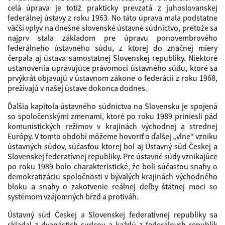
celá úprava je totiž prakticky prevzatá z juhoslovanskej
federálnej ústavy z roku 1963. No táto úprava mala podstatne
väčší vplyv na dnešné slovenské ústavné súdnictvo, pretože sa
najprv stala základom pre úpravu ponovembrového
federálneho ústavného súdu, z ktorej do značnej miery
čerpala aj ústava samostatnej Slovenskej republiky. Niektoré
ustanovenia upravujúce právomoci ústavného súdu, ktoré sa
prvýkrát objavujú v ústavnom zákone o federácii z roku 1968,
prežívajú v našej ústave dokonca dodnes.
Ďalšia kapitola ústavného súdnictva na Slovensku je spojená
so spoločenskými zmenami, ktoré po roku 1989 priniesli pád
komunistických režimov v krajinách východnej a strednej
Európy. V tomto období môžeme hovoriť o ďalšej „vlne“ vzniku
ústavných súdov, súčasťou ktorej bol aj Ústavný súd Českej a
Slovenskej federatívnej republiky. Pre ústavné súdy vznikajúce
po roku 1989 bolo charakteristické, že boli súčasťou snahy o
demokratizáciu spoločnosti v bývalých krajinách východného
bloku a snahy o zakotvenie reálnej deľby štátnej moci so
systémom vzájomných bŕzd a protiváh.
Ústavný súd Českej a Slovenskej federatívnej republiky sa
skladal z dvanástich sudcov a každú z federálnych republík