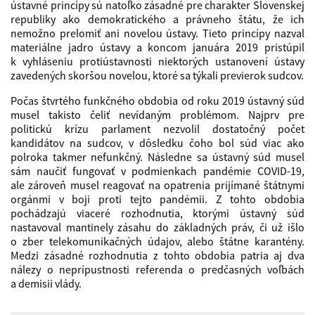
ústavné princípy sú natoľko zásadné pre charakter Slovenskej
republiky ako demokratického a právneho štátu, že ich
nemožno prelomiť ani novelou ústavy. Tieto princípy nazval
materiálne jadro ústavy a koncom januára 2019 pristúpil
k vyhláseniu protiústavnosti niektorých ustanovení ústavy
zavedených skoršou novelou, ktoré sa týkali previerok sudcov.
Počas štvrtého funkčného obdobia od roku 2019 ústavný súd
musel takisto čeliť nevídaným problémom. Najprv pre
politickú krízu parlament nezvolil dostatočný počet
kandidátov na sudcov, v dôsledku čoho bol súd viac ako
polroka takmer nefunkčný. Následne sa ústavný súd musel
sám naučiť fungovať v podmienkach pandémie COVID-19,
ale zároveň musel reagovať na opatrenia prijímané štátnymi
orgánmi v boji proti tejto pandémii. Z tohto obdobia
pochádzajú viaceré rozhodnutia, ktorými ústavný súd
nastavoval mantinely zásahu do základných práv, či už išlo
o zber telekomunikačných údajov, alebo štátne karantény.
Medzi zásadné rozhodnutia z tohto obdobia patria aj dva
nálezy o neprípustnosti referenda o predčasných voľbách
a demisii vlády.