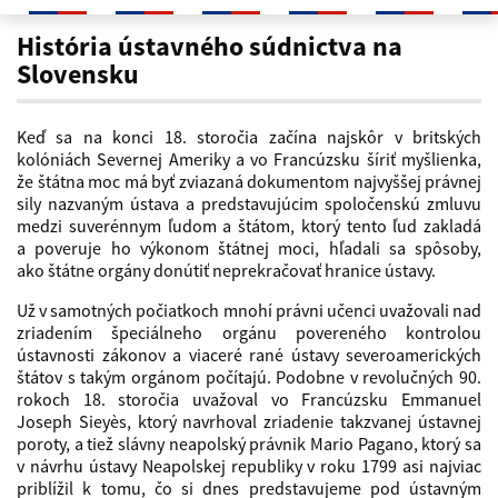
História ústavného súdnictva na
História ústavného súdnictva na
Slovensku
Keď sa na konci 18. storočia začína najskôr v britských
kolóniách Severnej Ameriky a vo Francúzsku šíriť myšlienka,
že štátna moc má byť zviazaná dokumentom najvyššej právnej
sily nazvaným ústava a predstavujúcim spoločenskú zmluvu
medzi suverénnym ľudom a štátom, ktorý tento ľud zakladá
a poveruje ho výkonom štátnej moci, hľadali sa spôsoby,
ako štátne orgány donútiť neprekračovať hranice ústavy.
Už v samotných počiatkoch mnohí právni učenci uvažovali nad
zriadením špeciálneho orgánu povereného kontrolou
ústavnosti zákonov a viaceré rané ústavy severoamerických
štátov s takým orgánom počítajú. Podobne v revolučných 90.
rokoch 18. storočia uvažoval vo Francúzsku Emmanuel
Joseph Sieyès, ktorý navrhoval zriadenie takzvanej ústavnej
poroty, a tiež slávny neapolský právnik Mario Pagano, ktorý sa
v návrhu ústavy Neapolskej republiky v roku 1799 asi najviac
priblížil k tomu, čo si dnes predstavujeme pod ústavným