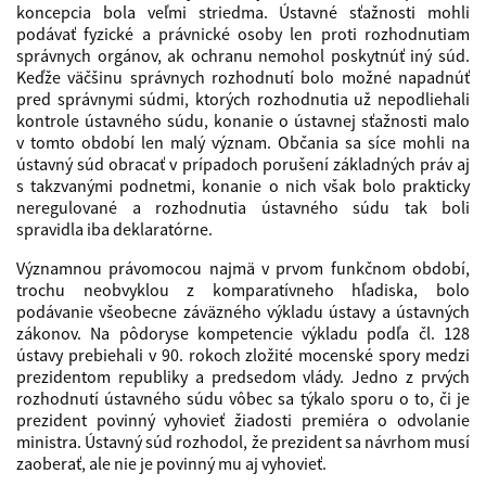
koncepcia bola veľmi striedma. Ústavné sťažnosti mohli
podávať fyzické a právnické osoby len proti rozhodnutiam
správnych orgánov, ak ochranu nemohol poskytnúť iný súd.
Keďže väčšinu správnych rozhodnutí bolo možné napadnúť
pred správnymi súdmi, ktorých rozhodnutia už nepodliehali
kontrole ústavného súdu, konanie o ústavnej sťažnosti malo
v tomto období len malý význam. Občania sa síce mohli na
ústavný súd obracať v prípadoch porušení základných práv aj
s takzvanými podnetmi, konanie o nich však bolo prakticky
neregulované a rozhodnutia ústavného súdu tak boli
spravidla iba deklaratórne.
Významnou právomocou najmä v prvom funkčnom období,
trochu neobvyklou z komparatívneho hľadiska, bolo
podávanie všeobecne záväzného výkladu ústavy a ústavných
zákonov. Na pôdoryse kompetencie výkladu podľa čl. 128
ústavy prebiehali v 90. rokoch zložité mocenské spory medzi
prezidentom republiky a predsedom vlády. Jedno z prvých
rozhodnutí ústavného súdu vôbec sa týkalo sporu o to, či je
prezident povinný vyhovieť žiadosti premiéra o odvolanie
ministra. Ústavný súd rozhodol, že prezident sa návrhom musí
zaoberať, ale nie je povinný mu aj vyhovieť.