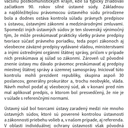
väčšinu postkomunistických krajín, kde sa typicky zriaďovali
začiatkom 90. rokov silné ústavné súdy. Základnou
a najdôležitejšou právomocou ústavného súdu prirodzene
bola a dodnes ostáva kontrola súladu právnych predpisov
s ústavou, ústavnými zákonmi a medzinárodnými zmluvami.
Spomedzi iných ústavných súdov je ten slovenský výnimočný
tým, že môže preskúmavať prakticky všetky právne predpisy
tvoriace súčasť právneho poriadku, teda popri zákonoch aj
všeobecne záväzné predpisy vydávané vládou, ministerstvami
a inými ústrednými orgánmi štátnej správy, pričom v prípade
nich preskúmava aj súlad so zákonmi. Zároveň už pôvodné
znenie ústavy mu dávalo právomoc preskúmavať aj predpisy
miestnej štátnej správy a územnej samosprávy. Iniciovať túto
kontrolu mohli prezident republiky, skupina aspoň 30
poslancov, generálny prokurátor a, trochu neobvykle, vláda.
Návrh mohol podať aj všeobecný súd, ak v konaní pred ním
mal aplikovať predpis, o ktorom bol presvedčený, že nie je
v súlade s referenčnými normami.
Ústavný súd bol tvorcami ústavy zaradený medzi nie mnoho
ústavných súdov, ktoré sú poverené kontrolou ústavnosti
a zákonnosti priebehu volieb a, v našom prípade, aj referenda.
V oblasti individuálnej ochrany ústavnosti však pôvodná