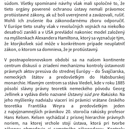
súdom. Všetky spomínané návrhy však mali spoločné to, že
tieto orgány poverené ochranou ústavy nemali právomoc
protiústavné zákony, ak už boli uverejnené a zaväzovali, rušiť.
Mohli ich zrušenie iba zákonodarnému zboru odporučiť.
V Európe tieto snahy však v revolučných vojnách na niekoľko
desaťročí zanikli a v USA prevládol nakoniec model založený
na myšlienkach Alexandera Hamiltona, ktorý sa vyznačuje tým,
že ktorýkoľvek súd môže v konkrétnom prípade neuplatniť
zákon, o ktorom sa domnieva, že je protiústavný.
V postnapoleonovskom období sa na našom kontinente
centrum diskusií o zriadení mechanizmu kontroly ústavnosti
právnych aktov presúva do strednej Európy – do Švajčiarska,
nemeckých štátov a predovšetkým do Habsburskej
monarchie. Hlavným centrom sa stáva Viedeň, kde v roku 1885
pôsobí slávny právny teoretik nemeckého pôvodu Georg
Jellinek a vydáva dielo nazvané
Ústavný súd pre Rakúsko
. Na
jeho myšlienky nadviažu viacerí iní právnici vrátane českého
teoretika Františka Weyra a predovšetkým jeden
z najvýznamnejších právnikov 20. storočia rakúsky profesor
Hans Kelsen. Kelsen vychádzal z prísnej hierarchie právnych
noriem, na ktorej vrchole stojí ústava, ktorá pri tvorbe
zákonov obmedzuje aj samotného zákonodarcu. Kontrolu