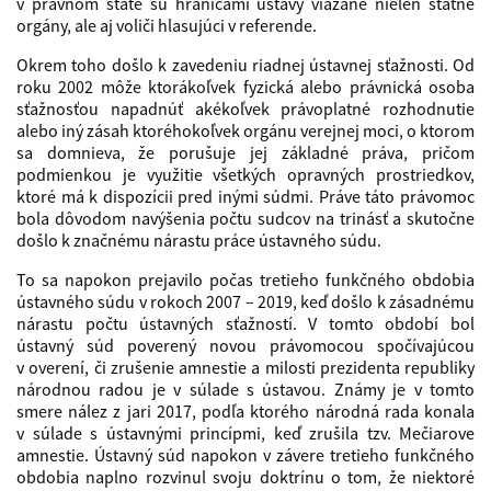
v právnom štáte sú hranicami ústavy viazané nielen štátne
orgány, ale aj voliči hlasujúci v referende.
Okrem toho došlo k zavedeniu riadnej ústavnej sťažnosti. Od
roku 2002 môže ktorákoľvek fyzická alebo právnická osoba
sťažnosťou napadnúť akékoľvek právoplatné rozhodnutie
alebo iný zásah ktoréhokoľvek orgánu verejnej moci, o ktorom
sa domnieva, že porušuje jej základné práva, pričom
podmienkou je využitie všetkých opravných prostriedkov,
ktoré má k dispozícii pred inými súdmi. Práve táto právomoc
bola dôvodom navýšenia počtu sudcov na trinásť a skutočne
došlo k značnému nárastu práce ústavného súdu.
To sa napokon prejavilo počas tretieho funkčného obdobia
ústavného súdu v rokoch 2007 – 2019, keď došlo k zásadnému
nárastu počtu ústavných sťažností. V tomto období bol
ústavný súd poverený novou právomocou spočívajúcou
v overení, či zrušenie amnestie a milosti prezidenta republiky
národnou radou je v súlade s ústavou. Známy je v tomto
smere nález z jari 2017, podľa ktorého národná rada konala
v súlade s ústavnými princípmi, keď zrušila tzv. Mečiarove
amnestie. Ústavný súd napokon v závere tretieho funkčného
obdobia naplno rozvinul svoju doktrínu o tom, že niektoré