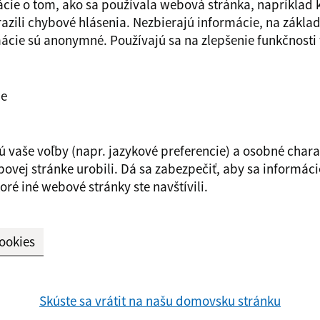
ácie o tom, ako sa používala webová stránka, napríklad k
azili chybové hlásenia. Nezbierajú informácie, na základ
mácie sú anonymné. Používajú sa na zlepšenie funkčnost
ie
 vaše voľby (napr. jazykové preferencie) a osobné charak
bovej stránke urobili. Dá sa zabezpečiť, aby sa informác
toré iné webové stránky ste navštívili.
cookies
Skúste sa vrátit na našu domovsku stránku