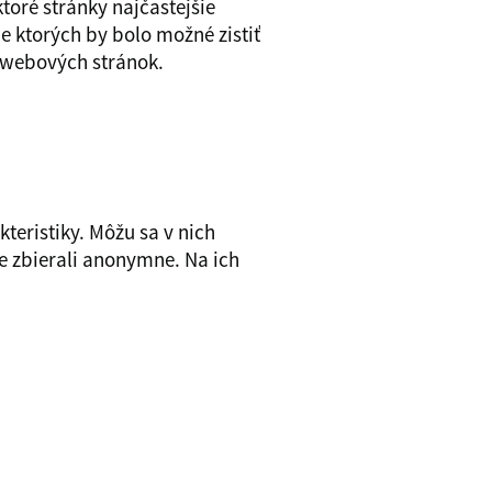
toré stránky najčastejšie
e ktorých by bolo možné zistiť
i webových stránok.
teristiky. Môžu sa v nich
ie zbierali anonymne. Na ich