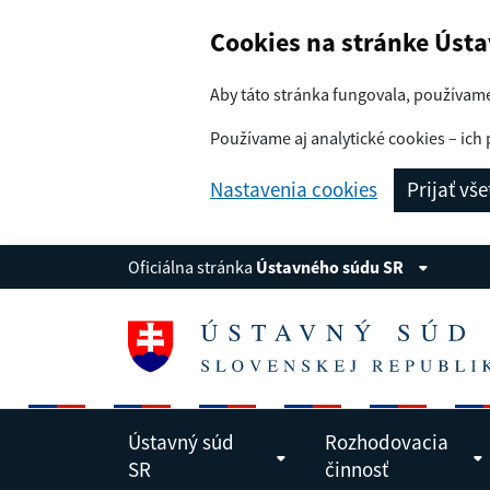
Navigácia
Preskoč na obsah
Cookies na stránke Úst
Aby táto stránka fungovala, používam
Používame aj analytické cookies – ich 
Nastavenia cookies
Prijať vš
Oficiálna stránka
Ústavného súdu SR
Ústavný súd
Rozhodovacia
SR
činnosť