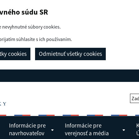
avného súdu SR
e nevyhnutné súbory cookies.
prijatím súhlasíte s ich používaním.
etky cookies
Odmietnuť všetky cookies
Zad
Informácie pre
Informácie pre
K
navrhovateľov
verejnosť a média
Ú