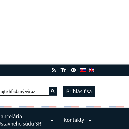
Prihlásiť sa
ajte hľadaný výraz
Vyhľadať
ancelária
Kontakty
stavného súdu SR