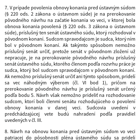
7. V prípade povolenia obnovy konania pred ústavným súdom
(§ 220 ods. 2 zákona o ústavnom súde) je na prerokovanie
pôvodného návrhu na začatie konania vo veci, v ktorej bola
obnova konania povolená (§ 220 ods. 3 zákona o ústavnom
súde), príslušný ten senát ústavného súdu, ktorý rozhodoval v
pôvodnom konaní. Sudcom spravodajcom je sudca, ktorý ním
bol v pôvodnom konaní. Ak takýmto spôsobom nemožno
príslušný senát určiť, pretože senát v pôvodnom zložení už
nepracuje, je na prerokovanie pôvodného návrhu príslušný
senát ústavného súdu, ktorého členom podľa rozvrhu práce je
sudca, ktorý bol sudcom spravodajcom v pôvodnom konaní.
Ak nemožno príslušný senát určiť ani týmto spôsobom, pridelí
sa vec náhodným výberom (čl. VI bod 1), pričom na
prerokovanie pôvodného návrhu je príslušný senát určený
podľa bodu 5. Návrh však nemožno prideliť na rozhodovanie
sudcom, ktorí boli členmi senátu rozhodujúceho o povolení
obnovy konania v danej veci. Sudcovia uvedení v
predchádzajúcej vete budú nahradení podľa pravidiel
uvedených v čl. III.
8. Návrh na obnovu konania pred ústavným súdom vo veci
patriacej do pôsobnosti pléna ústavného súdu sa pridelí