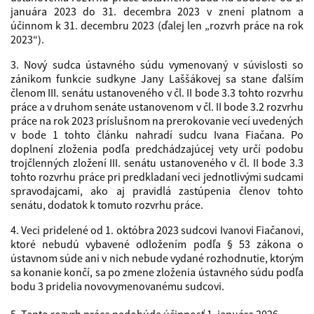
januára 2023 do 31. decembra 2023 v znení platnom a
účinnom k 31. decembru 2023 (ďalej len „rozvrh práce na rok
2023“).
3. Nový sudca ústavného súdu vymenovaný v súvislosti so
zánikom funkcie sudkyne Jany Laššákovej sa stane ďalším
členom III. senátu ustanoveného v čl. II bode 3.3 tohto rozvrhu
práce a v druhom senáte ustanovenom v čl. II bode 3.2 rozvrhu
práce na rok 2023 príslušnom na prerokovanie vecí uvedených
v bode 1 tohto článku nahradí sudcu Ivana Fiačana. Po
doplnení zloženia podľa predchádzajúcej vety určí podobu
trojčlenných zložení III. senátu ustanoveného v čl. II bode 3.3
tohto rozvrhu práce pri predkladaní veci jednotlivými sudcami
spravodajcami, ako aj pravidlá zastúpenia členov tohto
senátu, dodatok k tomuto rozvrhu práce.
4. Veci pridelené od 1. októbra 2023 sudcovi Ivanovi Fiačanovi,
ktoré nebudú vybavené odložením podľa § 53 zákona o
ústavnom súde ani v nich nebude vydané rozhodnutie, ktorým
sa konanie končí, sa po zmene zloženia ústavného súdu podľa
bodu 3 pridelia novovymenovanému sudcovi.