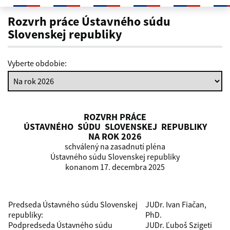
Rozvrh práce
Rozvrh práce Ústavného súdu
Slovenskej republiky
Vyberte obdobie:
ROZVRH PRÁCE
ÚSTAVNÉHO SÚDU SLOVENSKEJ REPUBLIKY
NA ROK 2026
schválený na zasadnutí pléna
Ústavného súdu Slovenskej republiky
konanom 17. decembra 2025
Predseda Ústavného súdu Slovenskej
JUDr. Ivan Fiačan,
republiky:
PhD.
Podpredseda Ústavného súdu
JUDr. Ľuboš Szigeti