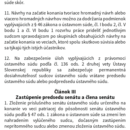
súde skôr.
11. Návrhy na začatie konania tvoriace hromadný návrh alebo
viacero hromadných návrhov možno za dodržania podmienok
vyplývajúcich z § 46 zákona o ústavnom súde, čl. I bodu 2, čl. V
bodu 1 a čl. VI bodu 1 rozvrhu práce prideliť jednotlivým
sudcom spravodajcom po skupinách obsahujúcich návrhy na
začatie konania vo veciach, ktoré spolu skutkovo súvisia alebo
sa týkajú tých istých účastníkov.
12. Na zabezpečenie úloh vyplývajúcich z právomoci
ústavného súdu podľa čl. 136 ods. 2 druhej vety Ústavy
Slovenskej republiky sa zabezpečuje permanentná
dosiahnuteľnosť sudcov ústavného súdu vrátane predsedu
ústavného súdu alebo podpredsedu ústavného súdu.
Článok III
Zastúpenie predsedu senátu a člena senátu
1. Zloženie príslušného senátu ústavného súdu určeného na
konanie vo veci patriacej do pôsobnosti senátu ústavného
súdu podľa § 47 ods. 1 zákona o ústavnom súde sa zmení len
nahradením vylúčeného sudcu, dočasným zastúpením
neprítomného sudcu alebo zmenou zloženia ústavného súdu.