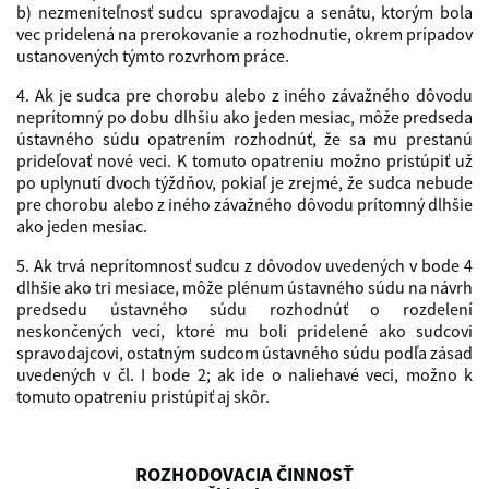
b) nezmeniteľnosť sudcu spravodajcu a senátu, ktorým bola
vec pridelená na prerokovanie a rozhodnutie, okrem prípadov
ustanovených týmto rozvrhom práce.
4. Ak je sudca pre chorobu alebo z iného závažného dôvodu
neprítomný po dobu dlhšiu ako jeden mesiac, môže predseda
ústavného súdu opatrením rozhodnúť, že sa mu prestanú
prideľovať nové veci. K tomuto opatreniu možno pristúpiť už
po uplynutí dvoch týždňov, pokiaľ je zrejmé, že sudca nebude
pre chorobu alebo z iného závažného dôvodu prítomný dlhšie
ako jeden mesiac.
5. Ak trvá neprítomnosť sudcu z dôvodov uvedených v bode 4
dlhšie ako tri mesiace, môže plénum ústavného súdu na návrh
predsedu ústavného súdu rozhodnúť o rozdelení
neskončených vecí, ktoré mu boli pridelené ako sudcovi
spravodajcovi, ostatným sudcom ústavného súdu podľa zásad
uvedených v čl. I bode 2; ak ide o naliehavé veci, možno k
tomuto opatreniu pristúpiť aj skôr.
ROZHODOVACIA ČINNOSŤ