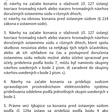
d) návrhy na začatie konania o sťažnosti (čl. 127 ústavy)
tvoriace hromadný návrh alebo viacero hromadných návrhov
doručených ústavnému súdu v rôznych dňoch;
e) návrhy na obnovu konania pred ústavným súdom (§ 214
zákona o ústavnom súde).
3. Návrhy na začatie konania o sťažnosti (čl. 127 ústavy)
tvoriace hromadný návrh alebo viacero hromadných návrhov
doručených ústavnému súdu v rôznych dňoch, ktoré spolu
skutkovo nesúvisia alebo sa netýkajú tých istých účastníkov,
alebo ak ich vzhľadom na čas a postupnosť doručenia
ústavnému súdu nebolo možné alebo účelné spracovať pre
účely pridelenia podľa bodu 7, môžu byť namiesto skupiny
návrhov uvedených v bode 2 písm. d) zaradené do skupiny
návrhov uvedených v bode 2 písm. c).
4. Návrhy na začatie konania sa prideľujú sudcom
spravodajcom prostredníctvom elektronického systému
prideľovania oddelene podľa jednotlivých skupín uvedených v
bode 2.
5. Právne veci týkajúce sa konania pred ústavným súdom
podľa čl. 129a ústavy sa prideľujú podľa bodu 4 ako