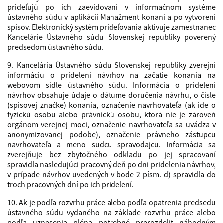
prideľujú po ich zaevidovaní v informačnom systéme
ústavného súdu v aplikácii Manažment konaní a po vytvorení
spisov. Elektronický systém prideľovania aktivuje zamestnanec
Kancelárie Ústavného súdu Slovenskej republiky poverený
predsedom ústavného súdu.
9. Kancelária Ústavného súdu Slovenskej republiky zverejní
informáciu o pridelení návrhov na začatie konania na
webovom sídle ústavného súdu. Informácia o pridelení
návrhov obsahuje údaje o dátume doručenia návrhu, o čísle
(spisovej značke) konania, označenie navrhovateľa (ak ide o
fyzickú osobu alebo právnickú osobu, ktorá nie je zároveň
orgánom verejnej moci, označenie navrhovateľa sa uvádza v
anonymizovanej podobe), označenie právneho zástupcu
navrhovateľa a meno sudcu spravodajcu. Informácia sa
zverejňuje bez zbytočného odkladu po jej spracovaní
spravidla nasledujúci pracovný deň po dni pridelenia návrhov,
v prípade návrhov uvedených v bode 2 písm. d) spravidla do
troch pracovných dní po ich pridelení.
10. Ak je podľa rozvrhu práce alebo podľa opatrenia predsedu
ústavného súdu vydaného na základe rozvrhu práce alebo
podľa uznesenia pléna potrebné prerozdeliť náhodným