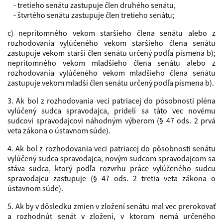
- tretieho senátu zastupuje člen druhého senátu,
- štvrtého senátu zastupuje člen tretieho senátu;
c) neprítomného vekom staršieho člena senátu alebo z
rozhodovania vylúčeného vekom staršieho člena senátu
zastupuje vekom starší člen senátu určený podľa písmena b);
neprítomného vekom mladšieho člena senátu alebo z
rozhodovania vylúčeného vekom mladšieho člena senátu
zastupuje vekom mladší člen senátu určený podľa písmena b).
3. Ak bol z rozhodovania veci patriacej do pôsobnosti pléna
vylúčený sudca spravodajca, pridelí sa táto vec novému
sudcovi spravodajcovi náhodným výberom (§ 47 ods. 2 prvá
veta zákona o ústavnom súde).
4. Ak bol z rozhodovania veci patriacej do pôsobnosti senátu
vylúčený sudca spravodajca, novým sudcom spravodajcom sa
stáva sudca, ktorý podľa rozvrhu práce vylúčeného sudcu
spravodajcu zastupuje (§ 47 ods. 2 tretia veta zákona o
ústavnom súde).
5. Ak by v dôsledku zmien v zložení senátu mal vec prerokovať
a rozhodnúť senát v zložení, v ktorom nemá určeného