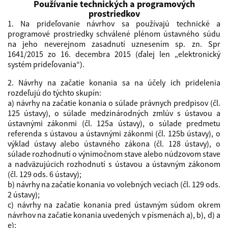
Používanie technických a programových
prostriedkov
1. Na prideľovanie návrhov sa používajú technické a
programové prostriedky schválené plénom ústavného súdu
na jeho neverejnom zasadnutí uznesením sp. zn. Spr
1641/2015 zo 16. decembra 2015 (ďalej len „elektronický
systém prideľovania“).
2. Návrhy na začatie konania sa na účely ich pridelenia
rozdeľujú do týchto skupín:
a) návrhy na začatie konania o súlade právnych predpisov (čl.
125 ústavy), o súlade medzinárodných zmlúv s ústavou a
ústavnými zákonmi (čl. 125a ústavy), o súlade predmetu
referenda s ústavou a ústavnými zákonmi (čl. 125b ústavy), o
výklad ústavy alebo ústavného zákona (čl. 128 ústavy), o
súlade rozhodnutí o výnimočnom stave alebo núdzovom stave
a nadväzujúcich rozhodnutí s ústavou a ústavným zákonom
(čl. 129 ods. 6 ústavy);
b) návrhy na začatie konania vo volebných veciach (čl. 129 ods.
2 ústavy);
c) návrhy na začatie konania pred ústavným súdom okrem
návrhov na začatie konania uvedených v písmenách a), b), d) a
e);