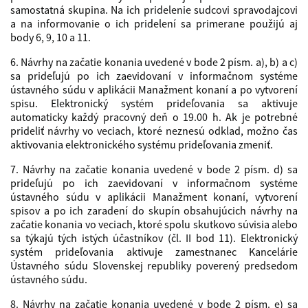
samostatná skupina. Na ich pridelenie sudcovi spravodajcovi
a na informovanie o ich pridelení sa primerane použijú aj
body 6, 9, 10 a 11.
6. Návrhy na začatie konania uvedené v bode 2 písm. a), b) a c)
sa prideľujú po ich zaevidovaní v informačnom systéme
ústavného súdu v aplikácii Manažment konaní a po vytvorení
spisu. Elektronický systém prideľovania sa aktivuje
automaticky každý pracovný deň o 19.00 h. Ak je potrebné
prideliť návrhy vo veciach, ktoré neznesú odklad, možno čas
aktivovania elektronického systému prideľovania zmeniť.
7. Návrhy na začatie konania uvedené v bode 2 písm. d) sa
prideľujú po ich zaevidovaní v informačnom systéme
ústavného súdu v aplikácii Manažment konaní, vytvorení
spisov a po ich zaradení do skupín obsahujúcich návrhy na
začatie konania vo veciach, ktoré spolu skutkovo súvisia alebo
sa týkajú tých istých účastníkov (čl. II bod 11). Elektronický
systém prideľovania aktivuje zamestnanec Kancelárie
Ústavného súdu Slovenskej republiky poverený predsedom
ústavného súdu.
8. Návrhy na začatie konania uvedené v bode 2 písm. e) sa