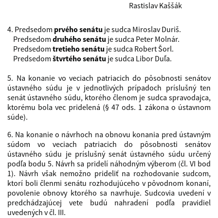
Rastislav Kaššák
4. Predsedom
prvého senátu
je sudca Miroslav Duriš.
Predsedom
druhého senátu
je sudca Peter Molnár.
Predsedom
tretieho senátu
je sudca Robert Šorl.
Predsedom
štvrtého senátu
je sudca Libor Duľa.
5. Na konanie vo veciach patriacich do pôsobnosti senátov
ústavného súdu je v jednotlivých prípadoch príslušný ten
senát ústavného súdu, ktorého členom je sudca spravodajca,
ktorému bola vec pridelená (§ 47 ods. 1 zákona o ústavnom
súde).
6. Na konanie o návrhoch na obnovu konania pred ústavným
súdom vo veciach patriacich do pôsobnosti senátov
ústavného súdu je príslušný senát ústavného súdu určený
podľa bodu 5. Návrh sa pridelí náhodným výberom (čl. VI bod
1). Návrh však nemožno prideliť na rozhodovanie sudcom,
ktorí boli členmi senátu rozhodujúceho v pôvodnom konaní,
povolenie obnovy ktorého sa navrhuje. Sudcovia uvedení v
predchádzajúcej vete budú nahradení podľa pravidiel
uvedených v čl. III.