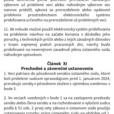
výberom už pridelené veci alebo náhodným výberom vec
nanovo prideliť, vykoná sa prerozdelenie alebo opätovné
pridelenie prostredníctvom elektronického systému
prideľovania určeného na prerozdelenie už pridelených vecí.
11. Ak nebude možné použiť elektronický systém prideľovania
na pridelenie návrhov na začatie konania v dôsledku jeho
poruchy, z technických príčin alebo z iných závažných dôvodov
v trvaní najmenej piatich pracovných dní, návrhy budú
prideľované na neverejnom zasadnutí pléna ústavného súdu
náhodným spôsobom.
Článok XI
Prechodné a záverečné ustanovenia
1. Veci patriace do pôsobnosti senátov ústavného súdu, ktoré
boli pridelené sudcom spravodajcom pred 1. januárom 2024,
prerokujú senáty v pôvodnom zložení s výnimkou uvedenou v
bode 3.
2. Vo veciach uvedených v bode 1 sa na zastúpenie predsedu
senátu alebo člena senátu a na rozhodovanie o vylúčení sudcu
podľa § 51 ods. 2 prvej vety zákona o ústavnom súde použijú
ustanovenia rozvrhu práce ústavného súdu na obdobie od 1.