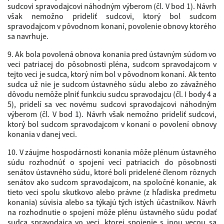
sudcovi spravodajcovi náhodným výberom (čl. V bod 1). Návrh
však nemožno prideliť sudcovi, ktorý bol sudcom
spravodajcom v pôvodnom konaní, povolenie obnovy ktorého
sa navrhuje.
9. Ak bola povolená obnova konania pred ústavným súdom vo
veci patriacej do pôsobnosti pléna, sudcom spravodajcom v
tejto veci je sudca, ktorý ním bol v pôvodnom konaní. Ak tento
sudca už nie je sudcom ústavného súdu alebo zo závažného
dôvodu nemôže plniť funkciu sudcu spravodajcu (čl. I body 4 a
5), pridelí sa vec novému sudcovi spravodajcovi náhodným
výberom (čl. V bod 1). Návrh však nemožno prideliť sudcovi,
ktorý bol sudcom spravodajcom v konaní o povolení obnovy
konania v danej veci.
10. V záujme hospodárnosti konania môže plénum ústavného
súdu rozhodnúť o spojení vecí patriacich do pôsobnosti
senátov ústavného súdu, ktoré boli pridelené členom rôznych
senátov ako sudcom spravodajcom, na spoločné konanie, ak
tieto veci spolu skutkovo alebo právne (z hľadiska predmetu
konania) súvisia alebo sa týkajú tých istých účastníkov. Návrh
na rozhodnutie o spojení môže plénu ústavného súdu podať
sudca spravodajca vo veci, ktorej spojenie s inou vecou sa