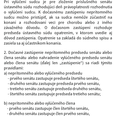
Pri vylúčení sudcu je pre zloženie príslušného senátu
ústavného súdu rozhodujúci deň právoplatnosti rozhodnutia
o vylúčení sudcu. K dočasnému zastúpeniu neprítomného
sudcu možno pristúpiť, ak sa sudca nemôže zúčastniť na
konaní a rozhodovaní veci pre chorobu alebo z iného
závažného dôvodu. O dočasnom zastúpení rozhoduje
predseda ústavného súdu opatrením, v ktorom uvedie aj
dôvod zastúpenia. Opatrenie sa zakladá do súdneho spisu a
zasiela sa aj účastníkom konania.
2. Dočasné zastúpenie neprítomného predsedu senátu alebo
člena senátu alebo nahradenie vylúčeného predsedu senátu
alebo člena senátu (ďalej len „zastúpenie“) sa riadi týmito
pravidlami:
a) neprítomného alebo vylúčeného predsedu
- prvého senátu zastupuje predseda štvrtého senátu,
- druhého senátu zastupuje predseda prvého senátu,
- tretieho senátu zastupuje predseda druhého senátu,
- štvrtého senátu zastupuje predseda tretieho senátu;
b) neprítomného alebo vylúčeného člena
- prvého senátu zastupuje člen štvrtého senátu,
- druhého senátu zastupuje člen prvého senátu,