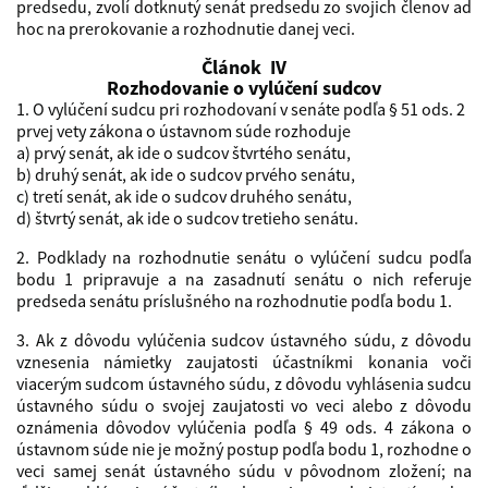
predsedu, zvolí dotknutý senát predsedu zo svojich členov ad
hoc na prerokovanie a rozhodnutie danej veci.
Článok IV
Rozhodovanie o vylúčení sudcov
1. O vylúčení sudcu pri rozhodovaní v senáte podľa § 51 ods. 2
prvej vety zákona o ústavnom súde rozhoduje
a) prvý senát, ak ide o sudcov štvrtého senátu,
b) druhý senát, ak ide o sudcov prvého senátu,
c) tretí senát, ak ide o sudcov druhého senátu,
d) štvrtý senát, ak ide o sudcov tretieho senátu.
2. Podklady na rozhodnutie senátu o vylúčení sudcu podľa
bodu 1 pripravuje a na zasadnutí senátu o nich referuje
predseda senátu príslušného na rozhodnutie podľa bodu 1.
3. Ak z dôvodu vylúčenia sudcov ústavného súdu, z dôvodu
vznesenia námietky zaujatosti účastníkmi konania voči
viacerým sudcom ústavného súdu, z dôvodu vyhlásenia sudcu
ústavného súdu o svojej zaujatosti vo veci alebo z dôvodu
oznámenia dôvodov vylúčenia podľa § 49 ods. 4 zákona o
ústavnom súde nie je možný postup podľa bodu 1, rozhodne o
veci samej senát ústavného súdu v pôvodnom zložení; na