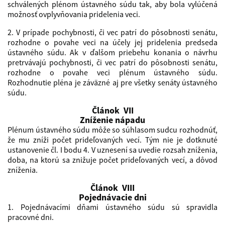
schválených plénom ústavného súdu tak, aby bola vylúčená
možnosť ovplyvňovania pridelenia veci.
2. V prípade pochybnosti, či vec patrí do pôsobnosti senátu,
rozhodne o povahe veci na účely jej pridelenia predseda
ústavného súdu. Ak v ďalšom priebehu konania o návrhu
pretrvávajú pochybnosti, či vec patrí do pôsobnosti senátu,
rozhodne o povahe veci plénum ústavného súdu.
Rozhodnutie pléna je záväzné aj pre všetky senáty ústavného
súdu.
Článok VII
Zníženie nápadu
Plénum ústavného súdu môže so súhlasom sudcu rozhodnúť,
že mu zníži počet prideľovaných vecí. Tým nie je dotknuté
ustanovenie čl. I bodu 4. V uznesení sa uvedie rozsah zníženia,
doba, na ktorú sa znižuje počet prideľovaných vecí, a dôvod
zníženia.
Článok VIII
Pojednávacie dni
1. Pojednávacími dňami ústavného súdu sú spravidla
pracovné dni.