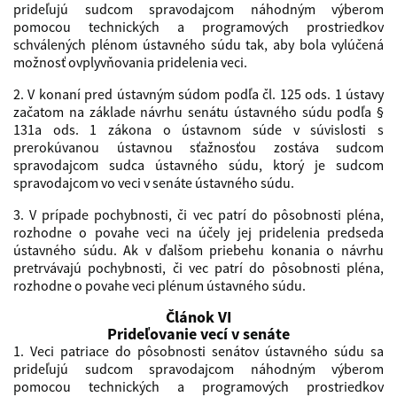
prideľujú sudcom spravodajcom náhodným výberom
pomocou technických a programových prostriedkov
schválených plénom ústavného súdu tak, aby bola vylúčená
možnosť ovplyvňovania pridelenia veci.
2. V konaní pred ústavným súdom podľa čl. 125 ods. 1 ústavy
začatom na základe návrhu senátu ústavného súdu podľa §
131a ods. 1 zákona o ústavnom súde v súvislosti s
prerokúvanou ústavnou sťažnosťou zostáva sudcom
spravodajcom sudca ústavného súdu, ktorý je sudcom
spravodajcom vo veci v senáte ústavného súdu.
3. V prípade pochybnosti, či vec patrí do pôsobnosti pléna,
rozhodne o povahe veci na účely jej pridelenia predseda
ústavného súdu. Ak v ďalšom priebehu konania o návrhu
pretrvávajú pochybnosti, či vec patrí do pôsobnosti pléna,
rozhodne o povahe veci plénum ústavného súdu.
Článok VI
Prideľovanie vecí v senáte
1. Veci patriace do pôsobnosti senátov ústavného súdu sa
prideľujú sudcom spravodajcom náhodným výberom
pomocou technických a programových prostriedkov