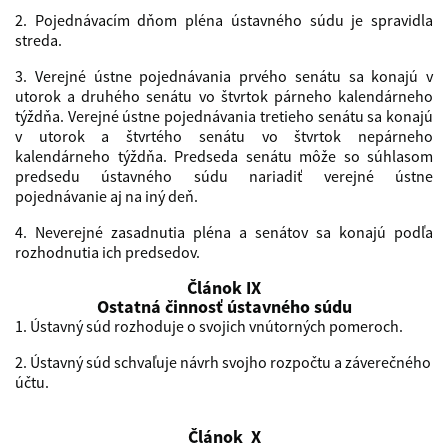
2. Pojednávacím dňom pléna ústavného súdu je spravidla
streda.
3. Verejné ústne pojednávania prvého senátu sa konajú v
utorok a druhého senátu vo štvrtok párneho kalendárneho
týždňa. Verejné ústne pojednávania tretieho senátu sa konajú
v utorok a štvrtého senátu vo štvrtok nepárneho
kalendárneho týždňa. Predseda senátu môže so súhlasom
predsedu ústavného súdu nariadiť verejné ústne
pojednávanie aj na iný deň.
4. Neverejné zasadnutia pléna a senátov sa konajú podľa
rozhodnutia ich predsedov.
Článok IX
Ostatná činnosť ústavného súdu
1. Ústavný súd rozhoduje o svojich vnútorných pomeroch.
2. Ústavný súd schvaľuje návrh svojho rozpočtu a záverečného
účtu.
Článok X