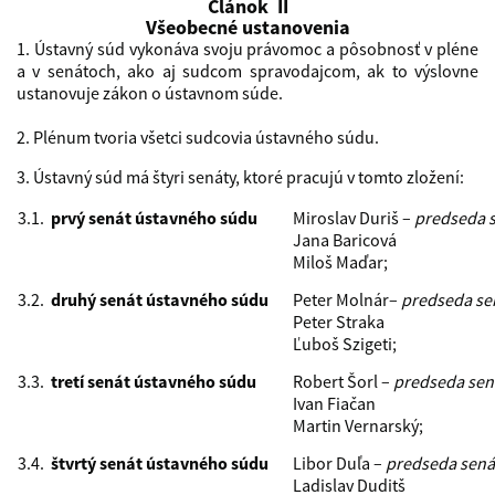
Článok II
Všeobecné ustanovenia
1. Ústavný súd vykonáva svoju právomoc a pôsobnosť v pléne
a v senátoch, ako aj sudcom spravodajcom, ak to výslovne
ustanovuje zákon o ústavnom súde.
2. Plénum tvoria všetci sudcovia ústavného súdu.
3. Ústavný súd má štyri senáty, ktoré pracujú v tomto zložení:
3.1.
prvý senát ústavného súdu
Miroslav Duriš –
predseda 
Jana Baricová
Miloš Maďar;
3.2.
druhý senát ústavného súdu
Peter Molnár–
predseda se
Peter Straka
Ľuboš Szigeti;
3.3.
tretí senát ústavného súdu
Robert Šorl –
predseda sen
Ivan Fiačan
Martin Vernarský;
3.4.
štvrtý senát ústavného súdu
Libor Duľa –
predseda sená
Ladislav Duditš