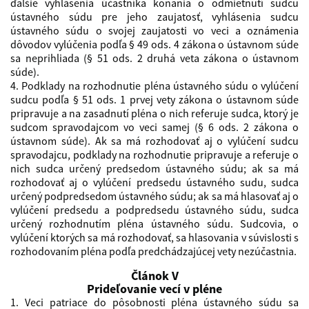
ďalšie vyhlásenia účastníka konania o odmietnutí sudcu
ústavného súdu pre jeho zaujatosť, vyhlásenia sudcu
ústavného súdu o svojej zaujatosti vo veci a oznámenia
dôvodov vylúčenia podľa § 49 ods. 4 zákona o ústavnom súde
sa neprihliada (§ 51 ods. 2 druhá veta zákona o ústavnom
súde).
4. Podklady na rozhodnutie pléna ústavného súdu o vylúčení
sudcu podľa § 51 ods. 1 prvej vety zákona o ústavnom súde
pripravuje a na zasadnutí pléna o nich referuje sudca, ktorý je
sudcom spravodajcom vo veci samej (§ 6 ods. 2 zákona o
ústavnom súde). Ak sa má rozhodovať aj o vylúčení sudcu
spravodajcu, podklady na rozhodnutie pripravuje a referuje o
nich sudca určený predsedom ústavného súdu; ak sa má
rozhodovať aj o vylúčení predsedu ústavného sudu, sudca
určený podpredsedom ústavného súdu; ak sa má hlasovať aj o
vylúčení predsedu a podpredsedu ústavného súdu, sudca
určený rozhodnutím pléna ústavného súdu. Sudcovia, o
vylúčení ktorých sa má rozhodovať, sa hlasovania v súvislosti s
rozhodovaním pléna podľa predchádzajúcej vety nezúčastnia.
Článok V
Prideľovanie vecí v pléne
1. Veci patriace do pôsobnosti pléna ústavného súdu sa