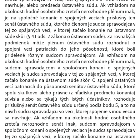
navrhuje, alebo predseda ústavného súdu. Ak vzhľadom na
okolnosti hodné osobitného zreteľa nerozhodne plénum inak,
je na spoločné konanie o spojených veciach príslušný ten
senát ústavného súdu, ktorého členom je sudca spravodajca v
tej zo spájaných vecí, v ktorej začalo konanie na ústavnom
súde skôr (§ 41 ods. 2 zákona o ústavnom súde). Za rovnakých
podmienok môže plénum ústavného súdu rozhodnúť o
spojení vecí patriacich do jeho pôsobnosti, ktoré boli
pridelené rôznym sudcom spravodajcom. Ak vzhľadom na
okolnosti hodné osobitného zreteľa nerozhodne plénum inak,
sudcom spravodajcom v spoločnom konaní o spojených
veciach je sudca spravodajca v tej zo spájaných vecí, v ktorej
začalo konanie na ústavnom súde skôr. O spojení ostatných
vecí patriacich do pôsobnosti senátov ústavného súdu, ktoré
spolu skutkovo alebo právne (z hľadiska predmetu konania)
súvisia alebo sa týkajú tých istých účastníkov, rozhoduje
príslušný senát ústavného súdu určený podľa bodu 5, a to na
návrh sudcu spravodajcu vo veci, ktorej spojenie s inou vecou
sa navrhuje. Ak vzhľadom na okolnosti hodné osobitného
zreteľa nerozhodne senát inak, sudcom spravodajcom v
spoločnom konaní o spojených veciach je sudca spravodajca v
tej zo spájaných vecí, v ktorej začalo konanie na ústavnom