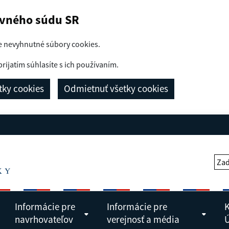
avného súdu SR
e nevyhnutné súbory cookies.
prijatím súhlasíte s ich používaním.
etky cookies
Odmietnuť všetky cookies
Zad
Informácie pre
Informácie pre
K
navrhovateľov
verejnosť a média
Ú