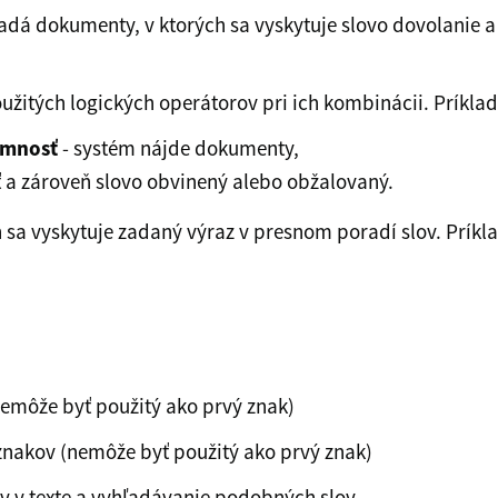
adá dokumenty, v ktorých sa vyskytuje slovo dovolanie a 
užitých logických operátorov pri ich kombinácii. Príklad
omnosť
- systém nájde dokumenty,
ť a zároveň slovo obvinený alebo obžalovaný.
 sa vyskytuje zadaný výraz v presnom poradí slov. Príkla
emôže byť použitý ako prvý znak)
znakov (nemôže byť použitý ako prvý znak)
v v texte a vyhľadávanie podobných slov