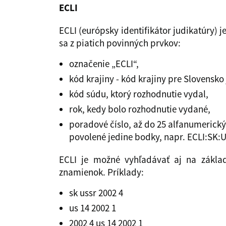
ECLI
ECLI (európsky identifikátor judikatúry) 
sa z piatich povinných prvkov:
označenie „ECLI“,
kód krajiny - kód krajiny pre Slovensko 
kód súdu, ktorý rozhodnutie vydal,
rok, kedy bolo rozhodnutie vydané,
poradové číslo, až do 25 alfanumerick
povolené jedine bodky, napr. ECLI:SK:
ECLI je možné vyhľadávať aj na zákla
znamienok. Príklady:
sk ussr 2002 4
us 14 2002 1
2002 4 us 14 2002 1