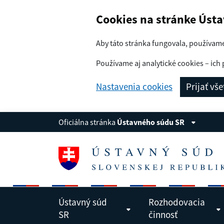
Navigácia
Preskoč na obsah
Cookies na stránke Úst
Aby táto stránka fungovala, používam
Používame aj analytické cookies – ich 
Nastavenia cookies
Prijať vš
Oficiálna stránka
Ústavného súdu SR
Ústavný súd
Rozhodovacia
SR
činnosť