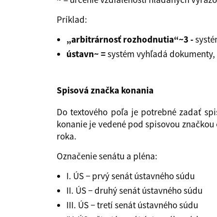
Príklad:
„arbitrárnosť rozhodnutia“
~3 -
systé
ústavn
~ =
systém vyhľadá dokumenty, v
Spisová značka konania
Do textového poľa je potrebné zadať spi
konanie je vedené pod spisovou značkou 
roka.
Označenie senátu a pléna:
I. ÚS − prvý senát ústavného súdu
II. ÚS − druhý senát ústavného súdu
III. ÚS − tretí senát ústavného súdu