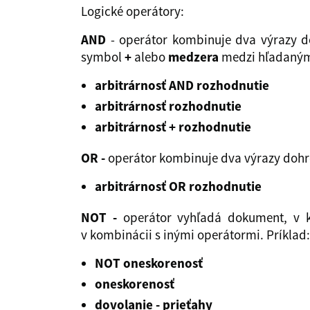
Logické operátory:
AND
- operátor kombinuje dva výrazy d
symbol
+
alebo
medzera
medzi hľadanými
arbitrárnosť AND rozhodnutie
arbitrárnosť rozhodnutie
arbitrárnosť + rozhodnutie
OR -
operátor kombinuje dva výrazy dohro
arbitrárnosť OR rozhodnutie
NOT -
operátor vyhľadá dokument, v k
v kombinácii s inými operátormi. Príklad:
NOT oneskorenosť
oneskorenosť
dovolanie - prieťahy