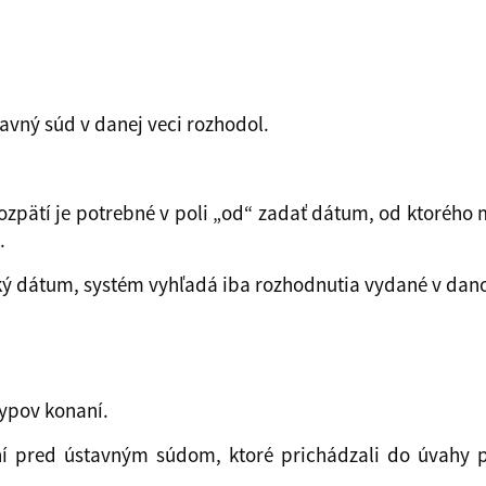
vný súd v danej veci rozhodol.
zpätí je potrebné v poli „od“ zadať dátum, od ktorého 
.
naký dátum, systém vyhľadá iba rozhodnutia vydané v dan
typov konaní.
aní pred ústavným súdom, ktoré prichádzali do úvahy p