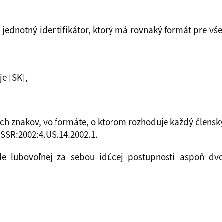
je jednotný identifikátor, ktorý má rovnaký formát pre vš
je [SK],
ých znakov, vo formáte, o ktorom rozhoduje každý člensk
USSR:2002:4.US.14.2002.1.
de ľubovoľnej za sebou idúcej postupnosti aspoň dvo