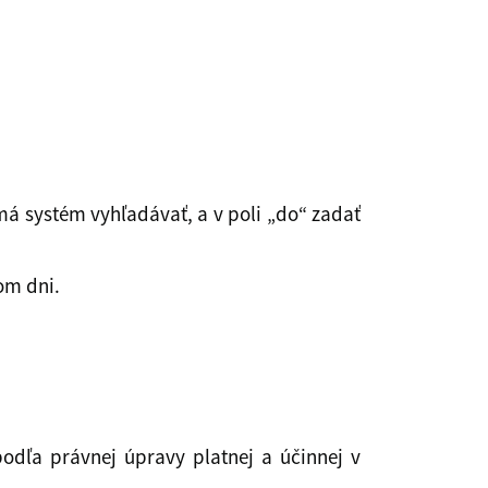
má systém vyhľadávať, a v poli „do“ zadať
om dni.
odľa právnej úpravy platnej a účinnej v