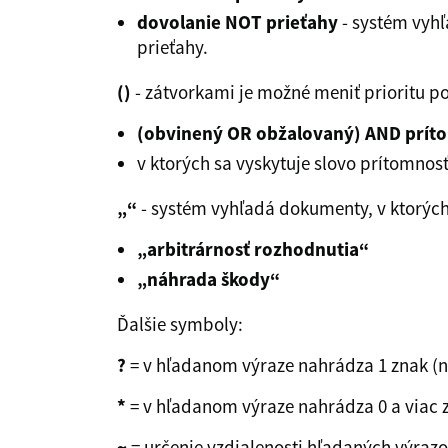
dovolanie NOT prieťahy
- systém vyhľ
prieťahy.
()
- zátvorkami je možné meniť prioritu po
(obvinený OR obžalovaný) AND prít
v ktorých sa vyskytuje slovo prítomnos
„“
- systém vyhľadá dokumenty, v ktorých
„arbitrárnosť rozhodnutia“
„náhrada škody“
Ďalšie symboly:
?
= v hľadanom výraze nahrádza 1 znak (n
*
= v hľadanom výraze nahrádza 0 a viac 
~
= určenie vzdialenosti hľadaných výrazo