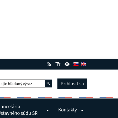
Prihlásiť sa
ajte hľadaný výraz
Vyhľadať
ancelária
Kontakty
stavného súdu SR