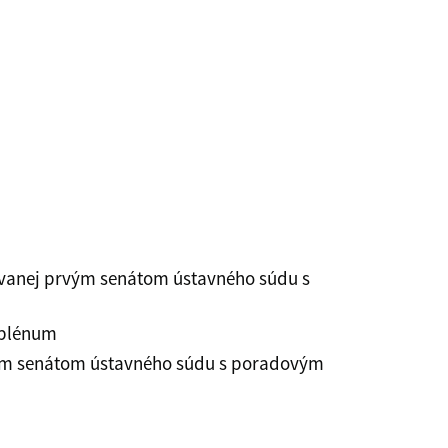
odovanej prvým senátom ústavného súdu s
 plénum
 prvým senátom ústavného súdu s poradovým