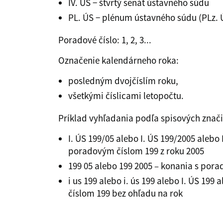
IV. ÚS − štvrtý senát ústavného súdu
PL. ÚS − plénum ústavného súdu (PLz. 
Poradové číslo: 1, 2, 3...
Označenie kalendárneho roka:
posledným dvojčíslím roku,
všetkými číslicami letopočtu.
Príklad vyhľadania podľa spisových znači
I. ÚS 199/05 alebo I. ÚS 199/2005 aleb
poradovým číslom 199 z roku 2005
199 05 alebo 199 2005 – konania s por
i us 199 alebo i. ús 199 alebo I. ÚS 1
číslom 199 bez ohľadu na rok