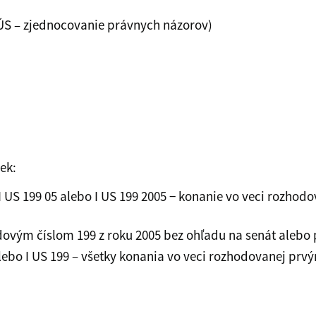
ÚS – zjednocovanie právnych názorov)
ek:
o I US 199 05 alebo I US 199 2005 − konanie vo veci rozh
adovým číslom 199 z roku 2005 bez ohľadu na senát alebo
99 alebo I US 199 – všetky konania vo veci rozhodovanej