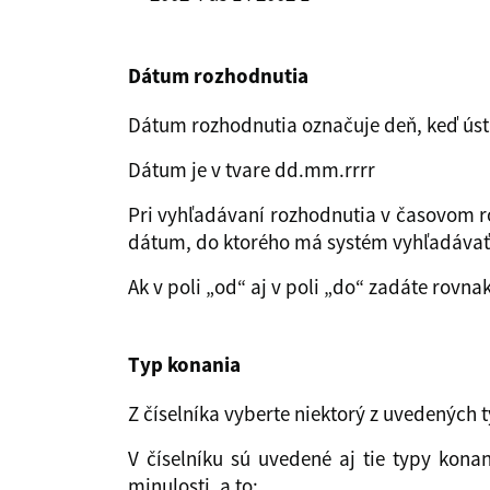
Dátum rozhodnutia
Dátum rozhodnutia označuje deň, keď ústa
Dátum je v tvare dd.mm.rrrr
Pri vyhľadávaní rozhodnutia v časovom ro
dátum, do ktorého má systém vyhľadávať
Ak v poli „od“ aj v poli „do“ zadáte rov
Typ konania
Z číselníka vyberte niektorý z uvedených 
V číselníku sú uvedené aj tie typy kon
minulosti, a to: