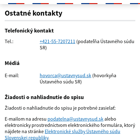
Ostatné kontakty
Ostatné kontakty
Telefonický kontakt
Tel.:
+421-55-7207211
(podateľňa Ústavného súdu
SR)
Médiá
E-mail:
hovorca@ustavnysud.sk
(hovorkyňa
Ústavného súdu SR)
Žiadosti o nahliadnutie do spisu
Žiadosti o nahliadnutie do spisu je potrebné zasielať:
E-mailom na adresu
podatelna@ustavnysud.sk
alebo
elektronicky prostredníctvom elektronického formulára, ktorý
nájdete na stránke
Elektronické služby Ústavného súdu
Slovenskej republiky
.