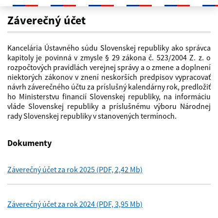
Záverečný účet
Záverečný účet
Kancelária Ústavného súdu Slovenskej republiky ako správca
kapitoly je povinná v zmysle § 29 zákona č. 523/2004 Z. z. o
rozpočtových pravidlách verejnej správy a o zmene a doplnení
niektorých zákonov v znení neskorších predpisov vypracovať
návrh záverečného účtu za príslušný kalendárny rok, predložiť
ho Ministerstvu financií Slovenskej republiky, na informáciu
vláde Slovenskej republiky a príslušnému výboru Národnej
rady Slovenskej republiky v stanovených termínoch.
Dokumenty
Záverečný účet za rok 2025 (PDF, 2,42 Mb)
Záverečný účet za rok 2024 (PDF, 3,95 Mb)