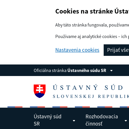
Navigácia
Preskoč na obsah
Cookies na stránke Úst
Aby táto stránka fungovala, používam
Používame aj analytické cookies – ich 
Nastavenia cookies
Prijať vš
Oficiálna stránka
Ústavného súdu SR
Ústavný súd
Rozhodovacia
SR
činnosť