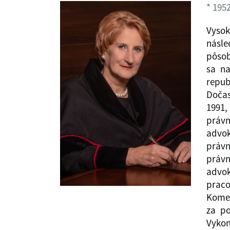
* 195
Vysok
násle
pôsob
sa na
repub
Dočas
1991,
právn
advok
právn
právn
advo
prac
Komen
za po
Vyko