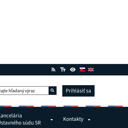
Prihlásiť sa
ajte hľadaný výraz
Vyhľadať
ancelária
Kontakty
stavného súdu SR