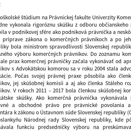
2
oškolské štúdium na Právnickej fakulte Univerzity Komen
dne vykonala rigoróznu skúšku z odboru občianskeho 
ila v podnikovej sfére ako podniková právnička a nesk
 príprave zákona o komerčných právnikoch a po jeho
liky bola ministrom spravodlivosti Slovenskej repub
ného výboru komerčných právnikov. Do zoznamu kome
 ale prax komerčnej právničky začala vykonávať od ap
ikov s Advokátskou komorou sa v roku 2004 stala adv
ácie. Počas svojej právnej praxe pôsobila ako čle
ikov, jej skúšobnej komisii a aj ako členka Stáleho
ikov. V rokoch 2011 – 2017 bola členkou skúšobnej ko
kátske skúšky. Ako komerčná právnička vykonávala
ovné a obchodné právo pre právnické povolania a 
tára k zákonu o Ústavnom súde Slovenskej republiky (C.
slankyňu Národnej rady Slovenskej republiky, kde p
návala funkciu predsedníčky výboru na preskúmava