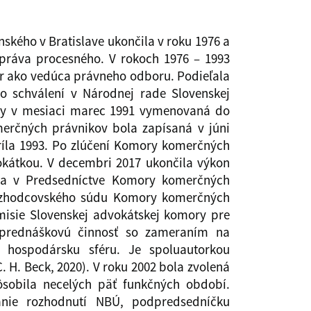
ského v Bratislave ukončila v roku 1976 a
práva procesného. V rokoch 1976 – 1993
ôr ako vedúca právneho odboru. Podieľala
 schválení v Národnej rade Slovenskej
liky v mesiaci marec 1991 vymenovaná do
rčných právnikov bola zapísaná v júni
ríla 1993. Po zlúčení Komory komerčných
okátkou. V decembri 2017 ukončila výkon
nka v Predsedníctve Komory komerčných
 rozhodcovského súdu Komory komerčných
misie Slovenskej advokátskej komory pre
 prednáškovú činnosť so zameraním na
hospodársku sféru. Je spoluautorkou
 H. Beck, 2020). V roku 2002 bola zvolená
ôsobila necelých päť funkčných období.
nie rozhodnutí NBÚ, podpredsedníčku