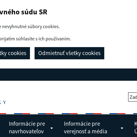
avného súdu SR
e nevyhnutné súbory cookies.
prijatím súhlasíte s ich používaním.
etky cookies
Odmietnuť všetky cookies
Zad
Informácie pre
Informácie pre
K
navrhovateľov
verejnosť a média
Ú