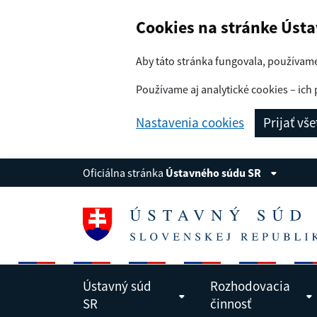
Navigácia
Preskoč na obsah
Cookies na stránke Úst
Aby táto stránka fungovala, používam
Používame aj analytické cookies – ich 
Nastavenia cookies
Prijať vš
Oficiálna stránka
Ústavného súdu SR
Ústavný súd
Rozhodovacia
SR
činnosť