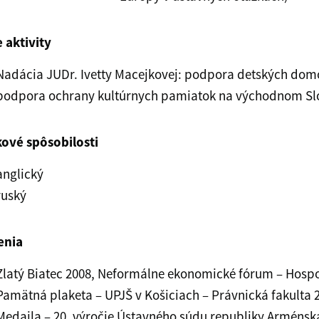
e aktivity
Nadácia JUDr. Ivetty Macejkovej: podpora detských do
podpora ochrany kultúrnych pamiatok na východnom Sl
ové spôsobilosti
anglický
ruský
enia
Zlatý Biatec 2008, Neformálne ekonomické fórum – Hosp
Pamätná plaketa – UPJŠ v Košiciach – Právnická fakulta 
Medaila – 20. výročie Ústavného súdu republiky Arménsk