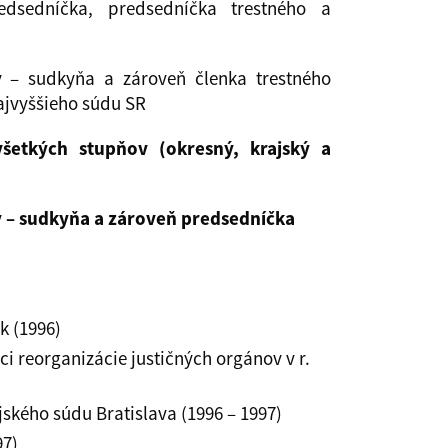
edsedníčka, predsedníčka trestného a
y – sudkyňa a zároveň členka trestného
Najvyššieho súdu SR
šetkých stupňov (okresný, krajský a
y – sudkyňa a zároveň predsedníčka
k (1996)
i reorganizácie justičných orgánov v r.
jského súdu Bratislava (1996 – 1997)
97)