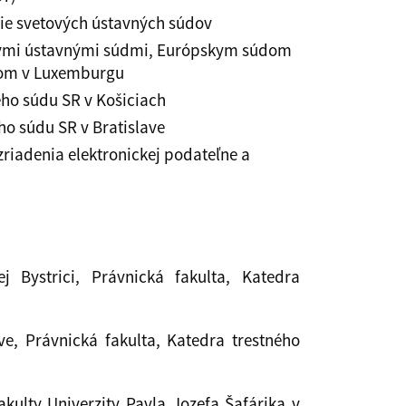
ie svetových ústavných súdov
pskymi ústavnými súdmi, Európskym súdom
rom v Luxemburgu
ého súdu SR v Košiciach
ho súdu SR v Bratislave
zriadenia elektronickej podateľne a
j Bystrici, Právnická fakulta, Katedra
e, Právnická fakulta, Katedra trestného
akulty Univerzity Pavla Jozefa Šafárika v