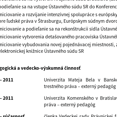
podieľanie sa na vstupe Ústavného súdu SR do Konferenc
iniciovanie a rozvíjanie intenzívnej spolupráce s euró
pre ľudské práva v Štrasburgu, Európskym súdnym dvo
iniciovanie a podieľanie sa na rekonštrukcii sídla Ústavn
iniciovanie vytvorenia detašovaného pracoviska Ústavné
iniciovanie vybudovania novej pojednávacej miestnosti, 
elektronickej knižnice Ústavného súdu SR
gogická a vedecko-výskumná činnosť
– 2011
Univerzita Mateja Bela v Banske
trestného práva – externý pedagóg
– 2011
Univerzita Komenského v Bratislav
práva – externý pedagóg
– súčasnosť
členka Vedeckej rady Právnickej f