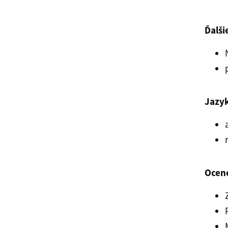
Ďalši
Jazyk
Ocen