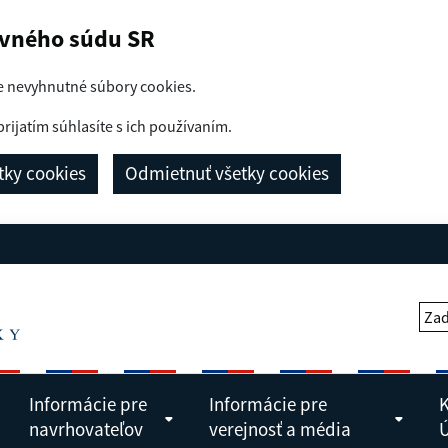
avného súdu SR
e nevyhnutné súbory cookies.
prijatím súhlasíte s ich používaním.
etky cookies
Odmietnuť všetky cookies
Zad
Informácie pre
Informácie pre
K
navrhovateľov
verejnosť a média
Ú