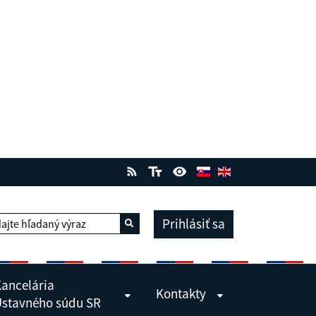
Prihlásiť sa
ajte hľadaný výraz
Vyhľadať
ancelária
Kontakty
stavného súdu SR