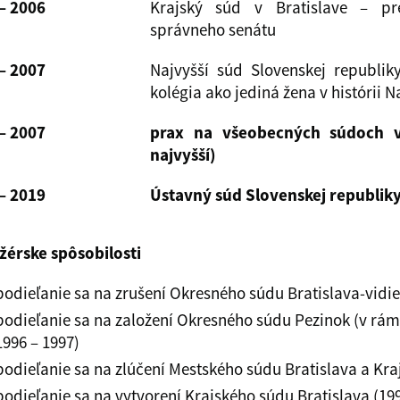
– 2006
Krajský súd v Bratislave – pr
správneho senátu
– 2007
Najvyšší súd Slovenskej republik
kolégia ako jediná žena v histórii 
– 2007
prax na všeobecných súdoch v
najvyšší)
– 2019
Ústavný súd Slovenskej republik
érske spôsobilosti
podieľanie sa na zrušení Okresného súdu Bratislava-vidie
podieľanie sa na založení Okresného súdu Pezinok (v rámc
1996 – 1997)
podieľanie sa na zlúčení Mestského súdu Bratislava a Kra
podieľanie sa na vytvorení Krajského súdu Bratislava (19