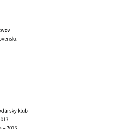
movov
ovensku
odársky klub
2013
a – 2015