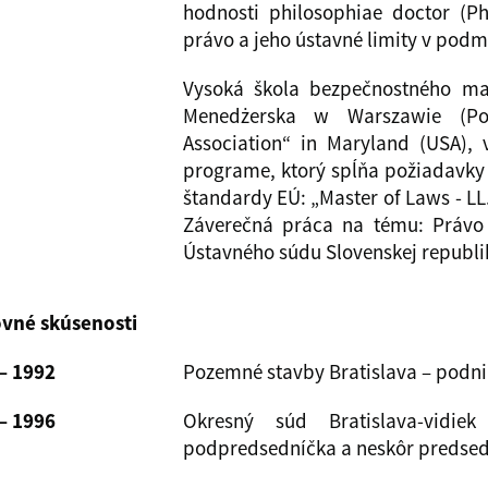
hodnosti philosophiae doctor (Ph
právo a jeho ústavné limity v podm
Vysoká škola bezpečnostného ma
Menedżerska w Warszawie (Poľ
Association“ in Maryland (USA),
programe, ktorý spĺňa požiadavky 
štandardy EÚ: „Master of Laws - LL.M
Záverečná práca na tému: Právo 
Ústavného súdu Slovenskej republi
vné skúsenosti
– 1992
Pozemné stavby Bratislava – podn
– 1996
Okresný súd Bratislava-vid
podpredsedníčka a neskôr predsed