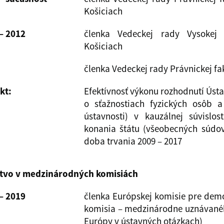
Košiciach
– 2012
členka Vedeckej rady Vysokej
Košiciach
členka Vedeckej rady Právnickej fa
kt:
Efektívnosť výkonu rozhodnutí Úst
o sťažnostiach fyzických osôb a
ústavnosti) v kauzálnej súvislo
konania štátu (všeobecných súdov
doba trvania 2009 – 2017
tvo v medzinárodných komisiách
– 2019
členka Európskej komisie pre dem
komisia – medzinárodne uznávané
Európy v ústavných otázkach)