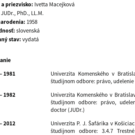
a priezvisko:
Ivetta Macejková
JUDr., PhD., LL.M.
narodenia:
1958
dnosť:
slovenská
ný stav:
vydatá
anie
– 1981
Univerzita Komenského v Bratisla
študijnom odbore: právo, udelenie
– 1982
Univerzita Komenského v Bratislav
študijnom odbore: právo, udelen
doctor (JUDr.)
– 2012
Univerzita P. J. Šafárika v Košicia
študijnom odbore: 3.4.7 Trestn