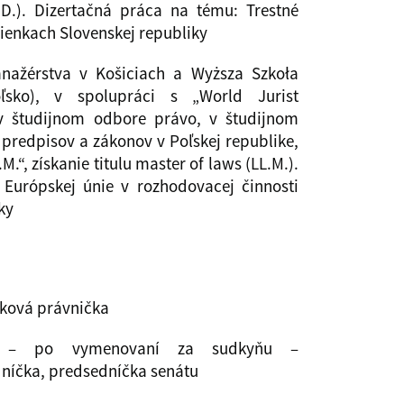
D.). Dizertačná práca na tému: Trestné
ienkach Slovenskej republiky
nažérstva v Košiciach a Wyższa Szkoła
sko), v spolupráci s „World Jurist
 v študijnom odbore právo, v študijnom
predpisov a zákonov v Poľskej republike,
.“, získanie titulu master of laws (LL.M.).
Európskej únie v rozhodovacej činnosti
ky
iková právnička
iek – po vymenovaní za sudkyňu –
níčka, predsedníčka senátu