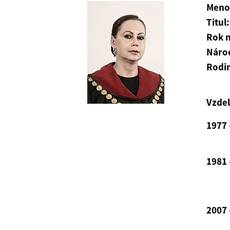
Meno 
Titul:
Rok 
Náro
Rodin
Vzdel
1977 
1981 
2007 