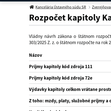
Rozpočet kapitoly
Kancelária Ústavného súdu SR
Zverejňovan
Rozpočet kapitoly K
Vládny návrh zákona o štátnom rozpočt
303/2025 Z. z. o štátnom rozpočte na rok 
Názov
Príjmy kapitoly kód zdroja 111
Príjmy kapitoly kód zdroja 72e
Výdavky kapitoly celkom vrátane pros
Z toho: mzdy, platy, služobné príjmy a