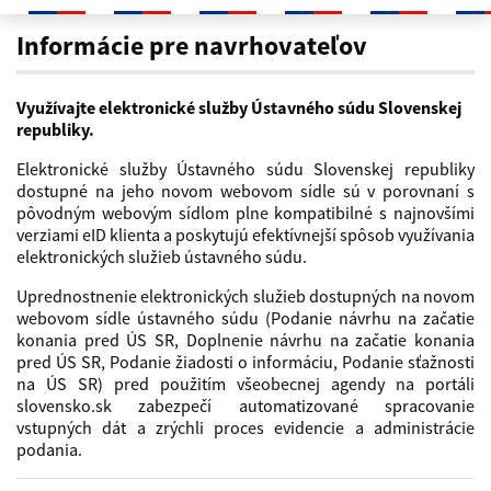
Informácie pre navrhovateľov
Informácie pre navrhovateľov
Využívajte elektronické služby Ústavného súdu Slovenskej
republiky.
Elektronické služby Ústavného súdu Slovenskej republiky
dostupné na jeho novom webovom sídle sú v porovnaní s
pôvodným webovým sídlom plne kompatibilné s najnovšími
verziami eID klienta a poskytujú efektívnejší spôsob využívania
elektronických služieb ústavného súdu.
Uprednostnenie elektronických služieb dostupných na novom
webovom sídle ústavného súdu (Podanie návrhu na začatie
konania pred ÚS SR, Doplnenie návrhu na začatie konania
pred ÚS SR, Podanie žiadosti o informáciu, Podanie sťažnosti
na ÚS SR) pred použitím všeobecnej agendy na portáli
slovensko.sk zabezpečí automatizované spracovanie
vstupných dát a zrýchli proces evidencie a administrácie
podania.