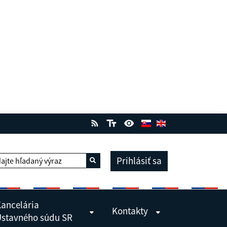
Prihlásiť sa
ajte hľadaný výraz
Vyhľadať
ancelária
Kontakty
stavného súdu SR