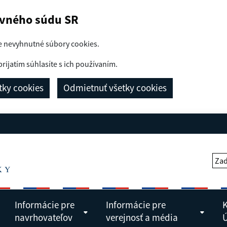
avného súdu SR
e nevyhnutné súbory cookies.
prijatím súhlasíte s ich používaním.
etky cookies
Odmietnuť všetky cookies
Zad
Informácie pre
Informácie pre
K
navrhovateľov
verejnosť a média
Ú