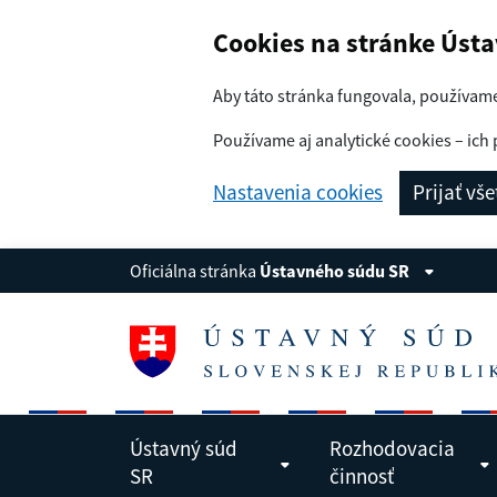
Navigácia
Preskoč na obsah
Cookies na stránke Úst
Aby táto stránka fungovala, používam
Používame aj analytické cookies – ich 
Nastavenia cookies
Prijať vš
Oficiálna stránka
Ústavného súdu SR
Ústavný súd
Rozhodovacia
SR
činnosť