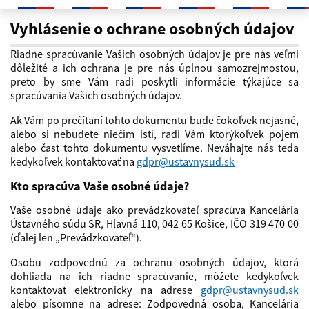
Ochrana osobných údajov
Vyhlásenie o ochrane osobných údajov
Riadne spracúvanie Vašich osobných údajov je pre nás veľmi
dôležité a ich ochrana je pre nás úplnou samozrejmosťou,
preto by sme Vám radi poskytli informácie týkajúce sa
spracúvania Vašich osobných údajov.
Ak Vám po prečítaní tohto dokumentu bude čokoľvek nejasné,
alebo si nebudete niečím istí, radi Vám ktorýkoľvek pojem
alebo časť tohto dokumentu vysvetlíme. Neváhajte nás teda
kedykoľvek kontaktovať na
gdpr@ustavnysud.sk
Kto spracúva Vaše osobné údaje?
Vaše osobné údaje ako prevádzkovateľ spracúva Kancelária
Ústavného súdu SR, Hlavná 110, 042 65 Košice, IČO 319 470 00
(ďalej len „Prevádzkovateľ“).
Osobu zodpovednú za ochranu osobných údajov, ktorá
dohliada na ich riadne spracúvanie, môžete kedykoľvek
kontaktovať elektronicky na adrese
gdpr@ustavnysud.sk
alebo písomne na adrese: Zodpovedná osoba, Kancelária