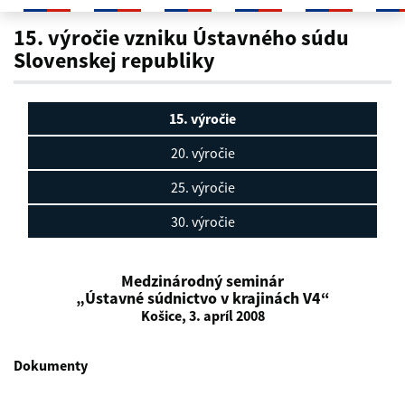
15. výročie
15. výročie vzniku Ústavného súdu
Slovenskej republiky
15. výročie
20. výročie
25. výročie
30. výročie
Medzinárodný seminár
„Ústavné súdnictvo v krajinách V4“
Košice, 3. apríl 2008
Dokumenty