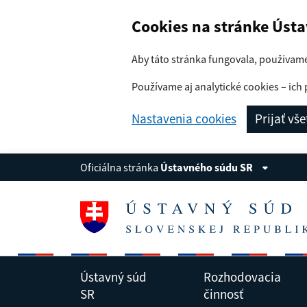
Navigácia
Preskoč na obsah
Cookies na stránke Úst
Aby táto stránka fungovala, používam
Používame aj analytické cookies – ich 
Nastavenia cookies
Prijať vš
Oficiálna stránka
Ústavného súdu SR
Ústavný súd
Rozhodovacia
SR
činnosť