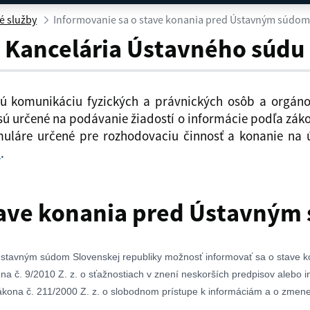
 konania pred Ústavným súdom SR
é služby
Informovanie sa o stave konania pred Ústavným súdom
- Kancelária Ústavného súdu
ckú komunikáciu fyzických a právnických osôb a orgán
sú určené na podávanie žiadostí o informácie podľa záko
rmuláre určené pre rozhodovaciu činnosť a konanie n
u
.
tave konania pred Ústavným
Ústavným súdom Slovenskej republiky možnosť informovať sa o stave ko
na č. 9/2010 Z. z. o sťažnostiach v znení neskorších predpisov alebo 
zákona č. 211/2000 Z. z. o slobodnom prístupe k informáciám a o zmen