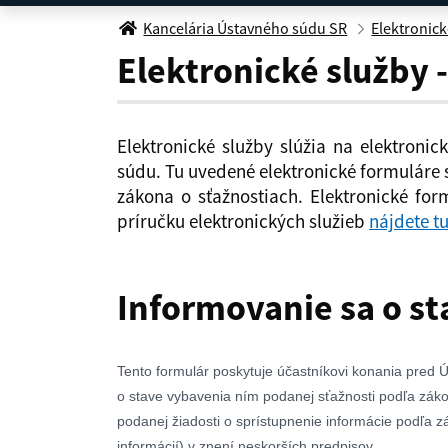
Informovanie sa o stave
Kancelária Ústavného súdu SR
Elektronick
Elektronické služby 
Elektronické služby slúžia na elektroni
súdu. Tu uvedené elektronické formuláre 
zákona o sťažnostiach. Elektronické fo
príručku elektronických služieb
nájdete t
Informovanie sa o s
Tento formulár poskytuje účastníkovi konania pred 
o stave vybavenia ním podanej sťažnosti podľa záko
podanej žiadosti o sprístupnenie informácie podľa 
informácií) v znení neskorších predpisov.