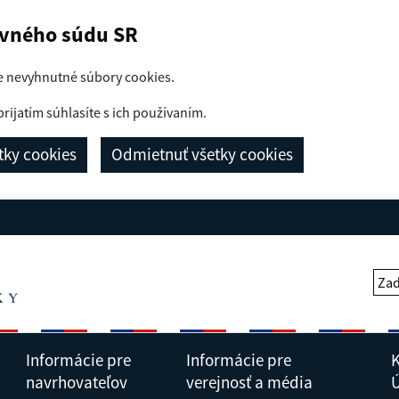
avného súdu SR
e nevyhnutné súbory cookies.
prijatím súhlasíte s ich používaním.
etky cookies
Odmietnuť všetky cookies
Zad
Informácie pre
Informácie pre
K
navrhovateľov
verejnosť a média
Ú