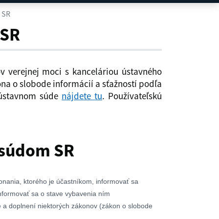
 SR
 SR
ov verejnej moci s kanceláriou ústavného
na o slobode informácií a sťažností podľa
a ústavnom súde
nájdete tu
. Používateľskú
 súdom SR
nania, ktorého je účastníkom, informovať sa
informovať sa o stave vybavenia ním
e a doplnení niektorých zákonov (zákon o slobode