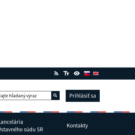
Prihlásiť sa
ajte hľadaný výraz
Vyhľadať
ancelária
Kontakty
stavného súdu SR